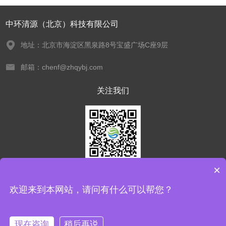
中环清源（北京）科技有限公司
地址：北京市海淀区黑泉路8号宝盛广场C座9层
邮箱：chenf@zhqybj.com
关注我们
×
欢迎您关注我们的微信公众号
了解更多信息
欢迎来到本网站，请问有什么可以帮您？
版权所有 © 2026 中环清源（北京）科技有限公司 All Rights Reserved
备案
现在咨询
稍后再说
号：京ICP备17062688号-2
管理登陆
技术支持：
化工仪器