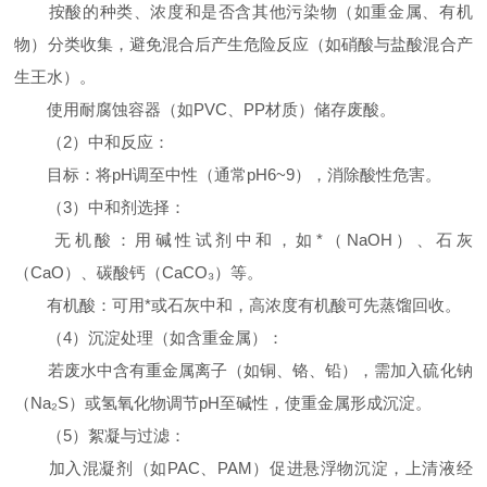
按酸的种类、浓度和是否含其他污染物（如重金属、有机
物）分类收集，避免混合后产生危险反应（如硝酸与盐酸混合产
生王水）。
使用耐腐蚀容器（如PVC、PP材质）储存废酸。
（2）中和反应：
目标：将pH调至中性（通常pH6~9），消除酸性危害。
（3）中和剂选择：
无机酸：用碱性试剂中和，如*（NaOH）、石灰
（CaO）、碳酸钙（CaCO₃）等。
有机酸：可用*或石灰中和，高浓度有机酸可先蒸馏回收。
（4）沉淀处理（如含重金属）：
若废水中含有重金属离子（如铜、铬、铅），需加入硫化钠
（Na₂S）或氢氧化物调节pH至碱性，使重金属形成沉淀。
（5）絮凝与过滤：
加入混凝剂（如PAC、PAM）促进悬浮物沉淀，上清液经