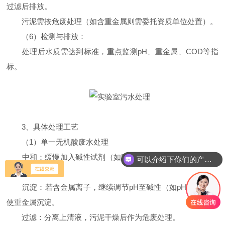
过滤后排放。
污泥需按危废处理（如含重金属则需委托资质单位处置）。
（6）检测与排放：
处理后水质需达到标准，重点监测pH、重金属、COD等指
标。
3、具体处理工艺
（1）单一无机酸废水处理
中和：缓慢加入碱性试剂（如NaOH溶液），搅拌并实时监
可以介绍下你们的产品么
测pH。
沉淀：若含金属离子，继续调节pH至碱性（如pH8~10），
使重金属沉淀。
过滤：分离上清液，污泥干燥后作为危废处理。