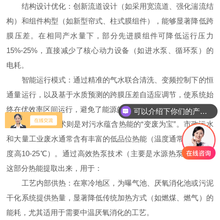
结构设计优化：创新流道设计（如采用宽流道、强化湍流结
构）和组件构型（如新型帘式、柱式膜组件），能够显著降低跨
膜压差。在相同产水量下，部分先进膜组件可降低运行压力
15%-25%，直接减少了核心动力设备（如进水泵、循环泵）的
电耗。
智能运行模式：通过精准的气水联合清洗、变频控制下的恒
通量运行，以及基于水质预测的跨膜压差自适应调节，使系统始
终在优效率区间运行，避免了能源的无效损耗。
可以介绍下你们的产品么
余热回收技术则是对污水蕴含热能的“变废为宝”。市政污水
和大量工业废水通常含有丰富的低品位热能（温度通常比环境温
度高10-25℃）。通过高效热泵技术（主要是水源热泵），可将
这部分热能提取出来，用于：
工艺内部供热：在寒冷地区，为曝气池、厌氧消化池或污泥
干化系统提供热量，显著降低传统加热方式（如燃煤、燃气）的
能耗，尤其适用于需要中温厌氧消化的工艺。