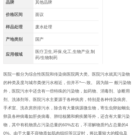
品牌
其他品牌
价格区间
面议
样品处理
废水处理
产地类别
国产
医疗卫生,环保,化工,生物产业,制
应用领域
药/生物制药
医院一般分为综合性医院和传染病医院两大类。医院污水就其污染物
的种类及度与城市粪便污水相近，但并不*一-致。 因为除一 般污染物
外，医院污水中还含有一些特殊的污染物，如药物、消毒剂、诊断用
剂、洗涤剂等。医院污水主要源于各种病房，特别是各种传染病房、
手术室、洗衣房所排污水，除含有大量病源微生物，寄生虫卵如蛔虫
卵及各种病毒如肝炎病毒、肺结核菌和痢疾菌等外，还含有大量污染
物，其中有机物质占污染总量的60%左右，不溶解物质约占总量的4
0%。由于大量不容物质如肌肉组织等沉淀时，将比重较大的蠕虫及