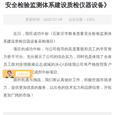
安全检验监测体系建设质检仪器设备》
更新时间：2020-07-09 点击次数：1951
近日，我司
成功中标
《石家庄市粮食质量安全检验监测体
系建设质检仪器设备采购项目》
项目的成功中标，与公司领导的高度重视和员工的辛苦努
力密不可分。
充分展示了公司的综合实力，同时也是体现了全体
员工面对疫情困难众志成城的决心!后续
我公司将严格按照客户
要求和相关标准完成所中标项目。
面对机遇与挑战，我们将认真做好工作，积极挖掘市场潜
力，提供更加优质的服务，以出色的技术实力和品牌信誉，开拓
更加广阔的市场！