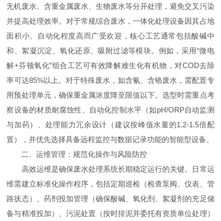
无机废水、含重金属废水、生物废水等分开处理，避免交叉污染
并提高处理效率。对于常规综合废水，一体化处理设备因其占地
面积小、自动化程度高而广受欢迎，核心工艺通常包括酸碱中
和、絮凝沉淀、氧化还原、吸附过滤等模块。例如，采用“微电
解+芬顿氧化”组合工艺可有效降解难生化有机物，对COD去除
率可达85%以上。对于特殊废水，如含氰、含铬废水，需配置专
用预处理单元，确保重金属浓度降至限值以下。选型时需重点考
察设备的材质耐腐蚀性、自动化控制水平（如pH/ORP自动监测
与加药）、处理能力冗余设计（建议按峰值水量的1.2-1.5倍配
置），并优先选择具备远程监控与数据记录功能的智能型设备。
二、运维管理：规范化操作与风险防控
高效运维是确保废水处理系统长期稳定运行的关键。日常运
维需建立标准化操作程序，包括定期巡检（检查泵阀、仪表、管
路状态）、药剂投加管理（确保酸碱、氧化剂、絮凝剂的充足储
备与精准投加）、污泥处置（按时排泥并委托有资质单位处理）