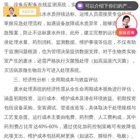
可以介绍下你们的产品么
等。设备应配备在线监测系统，实时监控pH、COD、重金属等
你们是怎么收费的呢
关键指标，确保出水水质持续达标。运维人员需接受专业培训，
掌握应急处理流程，如遇设备故障或水质异常，能够迅速启动应
急预案，防止不达标废水外排。此外，建立完整的运行台账，记
录处理水量、药剂消耗、监测数据、维护事项等信息，不仅有助
于追溯问题根源，也为管理决策提供数据支撑。对于生物类实验
室产生的废水，还需严格执行灭菌预处理（如高温蒸汽灭菌），
灭活病原微生物后方可进入处理系统。
三、经济性分析：全周期成本与效益评估
废水处理系统的经济性需从全生命周期成本视角进行评估，
涵盖初期投资、运行成本、维护成本及潜在环境效益。初期投资
包括设备采购、安装调试、管道改造等，具体取决于处理规模与
工艺复杂度。运行成本主要由电费、药剂费、人工费构成，其中
药剂费占比常达40%-60%，通过优化加药控制策略可有效降低
此项支出。维护成本包括耗材更换（如滤芯、膜组件、电极）、