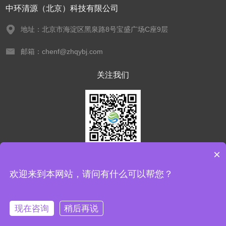
中环清源（北京）科技有限公司
地址：北京市海淀区黑泉路8号宝盛广场C座9层
邮箱：chenf@zhqybj.com
关注我们
×
欢迎您关注我们的微信公众号
了解更多信息
欢迎来到本网站，请问有什么可以帮您？
版权所有 © 2026 中环清源（北京）科技有限公司 All Rights Reserved
备案
现在咨询
稍后再说
号：京ICP备17062688号-2
管理登陆
技术支持：
化工仪器
网
sitemap.xml